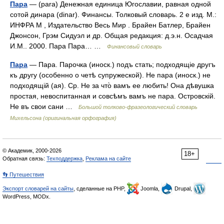
Пара
— (para) Денежная единица Югославии, равная одной
сотой динара (dinar). Финансы. Толковый словарь. 2 е изд. М.:
ИНФРА М , Издательство Весь Мир . Брайен Батлер, Брайен
Джонсон, Грэм Сидуэл и др. Общая редакция: д.э.н. Осадчая
И.М.. 2000. Пара Пара… …
Финансовый словарь
Пара
— Пара. Парочка (иноск.) подъ стать; подходящіе другъ
къ другу (особенно о четѣ супружеской). Не пара (иноск.) не
подходящій (ая). Ср. Не за что̀ вамъ ее любить! Она дѣвушка
простая, невоспитанная и совсѣмъ вамъ не пара. Островскій.
Не въ свои сани …
Большой толково-фразеологический словарь
Михельсона (оригинальная орфография)
© Академик, 2000-2026
18+
Обратная связь:
Техподдержка
,
Реклама на сайте
👣 Путешествия
Экспорт словарей на сайты
, сделанные на PHP,
Joomla,
Drupal,
WordPress, MODx.