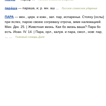
пара́ша
— параша, и; р. мн. аш …
Русское словесное ударение
ПАРА
— жен., церк. и южн., зап. пар, испаренье. Стояху (ослы)
при яслех, парою своею согреваху отроча, зиме належацией.
Мин. Дек. 25. | Животная жизнь. Кая бо жизнь ваша? Пара бо
есть. Иоан. IV. 14. | Пара, орл., калуж. и пара, смол., новг. пар,
… …
Толковый словарь Даля