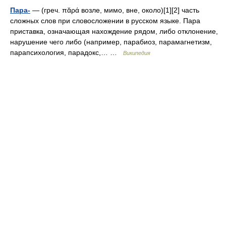
Пара-
— (греч. πᾰρά возле, мимо, вне, около)[1][2] часть
сложных слов при словосложении в русском языке. Пара
приставка, означающая нахождение рядом, либо отклонение,
нарушение чего либо (например, парабиоз, парамагнетизм,
парапсихология, парадокс,… …
Википедия