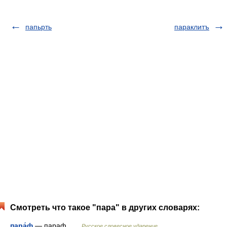
папьрть
параклитъ
Смотреть что такое "пара" в других словарях:
пара́ф
— параф …
Русское словесное ударение