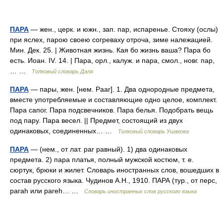
ПАРА
— жен., церк. и южн., зап. пар, испаренье. Стояху (ослы)
при яслех, парою своею согреваху отроча, зиме належацией.
Мин. Дек. 25. | Животная жизнь. Кая бо жизнь ваша? Пара бо
есть. Иоан. IV. 14. | Пара, орл., калуж. и пара, смол., новг. пар,
… …
Толковый словарь Даля
ПАРА
— пары, жен. [нем. Paar]. 1. Два однородные предмета,
вместе употребляемые и составляющие одно целое, комплект.
Пара сапог. Пара подсвечников. Пара белья. Подобрать вещь
под пару. Пара весел. || Предмет, состоящий из двух
одинаковых, соединенных… …
Толковый словарь Ушакова
ПАРА
— (нем., от лат. par равный). 1) два одинаковых
предмета. 2) пара платья, полный мужской костюм, т. е.
сюртук, брюки и жилет. Словарь иностранных слов, вошедших в
состав русского языка. Чудинов А.Н., 1910. ПАРА (тур., от перс,
parah или pareh… …
Словарь иностранных слов русского языка