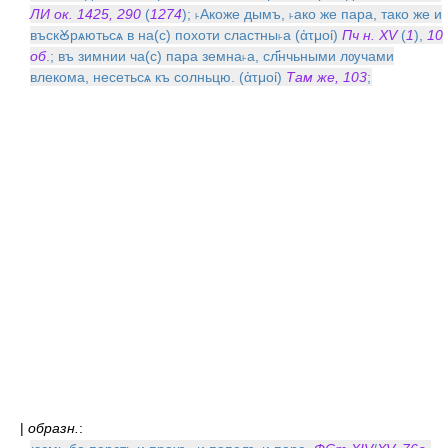
ЛИ ок. 1425, 290
(
1274
); ˫Акоже дымъ, ˫ако же пара, тако же и
въскꙊрѧютьсѧ в на(с) похоти сластны˫а (ἀτμοί)
Пч н. XV
(
1
),
10
об
.; въ зимнии ча(с) пара земна˫а, сл҃нчьными лѹчами
влекома, несетьсѧ къ солньцю. (ἀτμοί)
Там же, 103
;
|
образн.
: