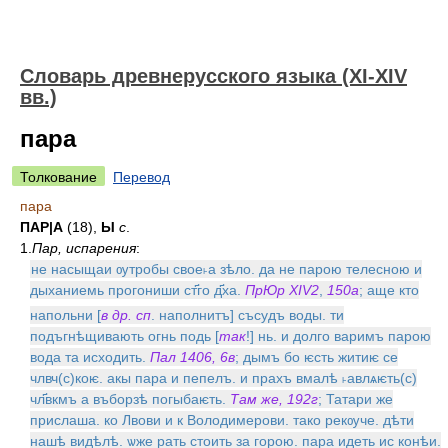
Словарь древнерусского языка (XI-XIV
вв.)
пара
Толкование
Перевод
пара
ПАР|А
(18),
Ы
с
.
1.
Пар, испарения
:
не насыщаи ѹтробы свое˫а зѣло. да не парою телесною и
дыханиемь прогониши ст҃го д҃ха.
ПрЮр XIV
2
,
150а
; аще кто
напольни [
в др. сп
. наполнитъ] съсудъ воды. ти
подъгнѣщивають огнь подь [
так
!] нь. и долго варимъ парою
вода та исходить.
Пал 1406, 6в
; дымъ бо ѥсть житиѥ се
члвч(с)коѥ. акы пара и пепелъ. и прахъ вмалѣ ˫авлѧѥть(с)
чл҃вкмъ а въборзѣ погыбаѥть.
Там же, 192г
; Татари же
прислаша. ко Лвови и к Володимерови. тако рекѹче. дѣти
нашѣ видѣлѣ. ѡже рать стоить за горою. пара идеть ис конѣи.