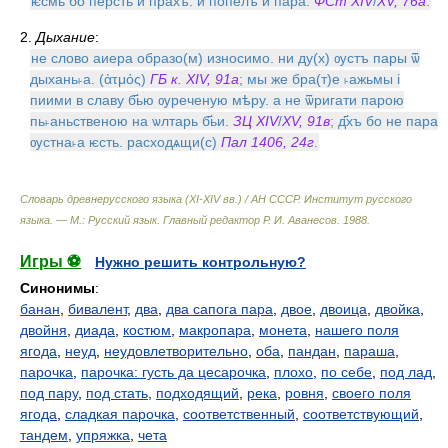
ѥсмь бо персть и прахъ. и попелъ и пара.
ФСт XIV
/
XV, 76а
.
2.
Дыхание
:
не слово аиера образо(м) износимо. ни ду(х) ѹстъ пары ѿ
дыхань˫а. (ἀτμός)
ГБ к. XIV, 91а
; мы же бра(т)е ˫ажьмы i
пиими в славу б҃ью ѹреченую мѣру. а не ѿригати парою
пь˫аньственою на ѡлтарь б҃ьи.
ЗЦ XIV
/
XV, 91в
; д҃хъ бо не пара
ѹстна˫а ѥсть. расходѧщи(с)
Пал 1406, 24г
.
Словарь древнерусского языка (XI-XIV вв.) / АН СССР. Институт русского
языка. — М.: Русский язык
.
Главный редактор Р. И. Аванесов
.
1988
.
Игры ⚽
Нужно решить контрольную?
Синонимы
:
банан
,
бивалент
,
два
,
два сапога пара
,
двое
,
двоица
,
двойка
,
двойня
,
диада
,
костюм
,
макропара
,
монета
,
нашего поля
ягода
,
неуд
,
неудовлетворительно
,
оба
,
пандан
,
параша
,
парочка
,
парочка: густь да цесарочка
,
плохо
,
по себе
,
под лад
,
под пару
,
под стать
,
подходящий
,
река
,
ровня
,
своего поля
ягода
,
сладкая парочка
,
соответственный
,
соответствующий
,
тандем
,
упряжка
,
чета