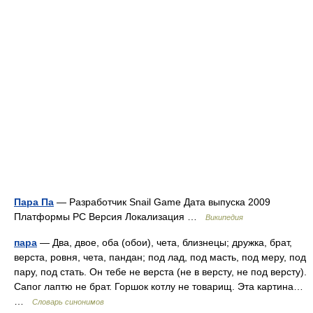
Пара Па
— Разработчик Snail Game Дата выпуска 2009
Платформы PC Версия Локализация …
Википедия
пара
— Два, двое, оба (обои), чета, близнецы; дружка, брат,
верста, ровня, чета, пандан; под лад, под масть, под меру, под
пару, под стать. Он тебе не верста (не в версту, не под версту).
Сапог лаптю не брат. Горшок котлу не товарищ. Эта картина…
…
Словарь синонимов